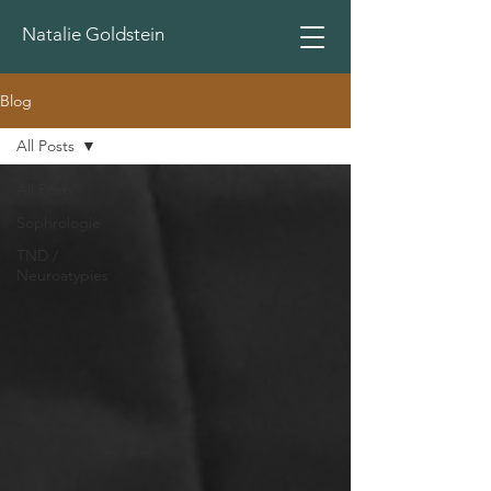
Natalie Goldstein
Blog
All Posts
All Posts
Sophrologie
TND /
Neuroatypies